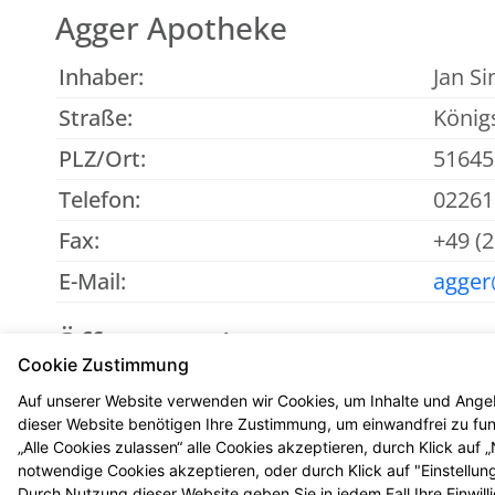
Agger Apotheke
Inhaber:
Jan Si
Straße:
Königs
PLZ/Ort:
5164
Telefon:
02261
Fax:
+49 (
E-Mail:
agger
Öffnungszeiten
Cookie Zustimmung
Mo - Fr
: 08:30-18:30
Auf unserer Website verwenden wir Cookies, um Inhalte und Angeb
Sa
: 08:30-13:00
dieser Website benötigen Ihre Zustimmung, um einwandfrei zu funk
„Alle Cookies zulassen“ alle Cookies akzeptieren, durch Klick auf
notwendige Cookies akzeptieren, oder durch Klick auf "Einstellun
Durch Nutzung dieser Website geben Sie in jedem Fall Ihre Einwil