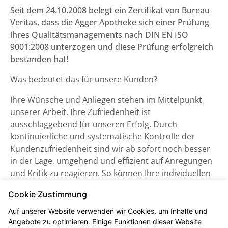
Seit dem 24.10.2008 belegt ein Zertifikat von Bureau
Veritas, dass die Agger Apotheke sich einer Prüfung
ihres Qualitätsmanagements nach DIN EN ISO
9001:2008 unterzogen und diese Prüfung erfolgreich
bestanden hat!
Was bedeutet das für unsere Kunden?
Ihre Wünsche und Anliegen stehen im Mittelpunkt
unserer Arbeit. Ihre Zufriedenheit ist
ausschlaggebend für unseren Erfolg. Durch
kontinuierliche und systematische Kontrolle der
Kundenzufriedenheit sind wir ab sofort noch besser
in der Lage, umgehend und effizient auf Anregungen
und Kritik zu reagieren. So können Ihre individuellen
Wünsche an uns noch schneller umgesetzt werden.
Cookie Zustimmung
Zielgerichtete, fortlaufende Mitarbeiterschulungen
sichern zudem eine optimale und stets an den
Auf unserer Website verwenden wir Cookies, um Inhalte und
aktuellen Erkenntnissen orientierte Beratungsqualität
Angebote zu optimieren. Einige Funktionen dieser Website