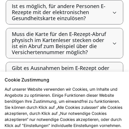
Ist es möglich, für andere Personen E-
Rezepte mit der elektronischen
Gesundheitskarte einzulösen?
Muss die Karte für den E-Rezept-Abruf
physisch im Kartenleser stecken oder
ist ein Abruf zum Beispiel über die
Versichertennummer möglich?
Gibt es Ausnahmen beim E-Rezept oder
werden alle Verordnungen als E-Rezept
angeboten?
Cookie Zustimmung
Auf unserer Website verwenden wir Cookies, um Inhalte und
Gibt es bald ausschließlich E-Rezepte?
Angebote zu optimieren. Einige Funktionen dieser Website
benötigen Ihre Zustimmung, um einwandfrei zu funktionieren.
Sie können durch Klick auf „Alle Cookies zulassen“ alle Cookies
* Bis 12 Uhr vorbestellt sind die Produkte i.d.R. ab 16 Uhr abholbereit.
akzeptieren, durch Klick auf „Nur notwendige Cookies
Beachten Sie bitte die jeweiligen Öffnungszeiten. Vorbehaltlich der
akzeptieren“ nur notwendige Cookies akzeptieren, oder durch
Lieferfähigkeit des Großhandels. Ausgenommen sind Arzneimittel, die in
Klick auf "Einstellungen" individuelle Einstellungen vornehmen.